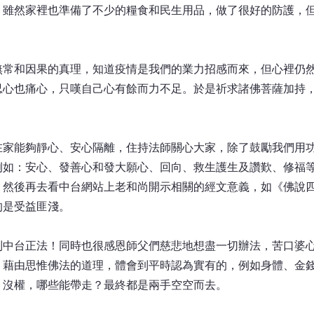
，雖然家裡也準備了不少的糧食和民生用品，做了很好的防護，
和因果的真理，知道疫情是我們的業力招感而來，但心裡仍然
忍心也痛心，只嘆自己心有餘而力不足。於是祈求諸佛菩薩加持
能夠靜心、安心隔離，住持法師關心大家，除了鼓勵我們用功
例如：安心、發善心和發大願心、回向、救生護生及讚歎、修福
，然後再去看中台網站上老和尚開示相關的經文意義，如《佛說
的是受益匪淺。
台正法！同時也很感恩師父們慈悲地想盡一切辦法，苦口婆心
，藉由思惟佛法的道理，體會到平時認為實有的，例如身體、金
、沒權，哪些能帶走？最終都是兩手空空而去。