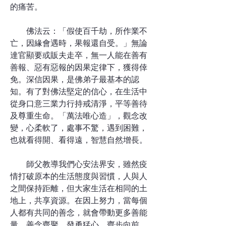
的痛苦。
佛法云：「假使百千劫，所作業不
亡，因緣會遇時，果報還自受。」無論
達官顯要或販夫走卒，無一人能在善有
善報、惡有惡報的因果定律下，獲得倖
免。深信因果，是佛弟子最基本的認
知。有了對佛法堅定的信心，在生活中
從身口意三業力行持戒清淨，平等善待
及尊重生命。「萬法唯心造」，觀念改
變，心柔軟了，處事不驚，遇到困難，
也就看得開、看得遠，智慧自然增長。
師父教導我們心安法界安，雖然疫
情打破原本的生活態度與習慣，人與人
之間保持距離，但大家生活在相同的土
地上，共享資源。在因上努力，當每個
人都有共同的善念，就會帶動更多善能
量，善念齊聚，發勇猛心，齊步向前，