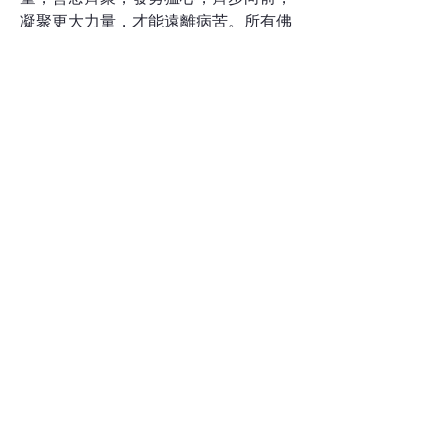
凝聚更大力量，才能遠離病苦。所有佛
弟子一起用功，堅住正念，心存感恩，
力行善法，誦經、持咒，來轉化不安的
情緒，啓發本具的慈悲心、平等心、清
淨心。佛法是覺的教育，唯有透過精進
修行，才能離苦得樂，跳脫生死輪迴的
苦海。從覺察、覺照中找回自己的本心
本性，才是真正自在清淨及解脫。因此
給自己一個期許：勿以惡小而為之，勿
以善小而不為，共勉之。
上一页
Monastero Hua Yi