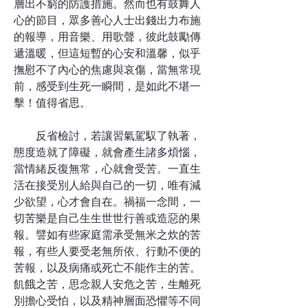
層出不窮的防護措施。然而也有鼓舞人
心的節目，眾多善心人士出錢出力布施
的報導，用音樂、用歌聲，彼此鼓勵傳
遞溫暖，但這短暫的心安和溫馨，似乎
撫慰不了內心的焦慮與哀傷，當無常現
前，感受到生死一瞬間，是如此不堪一
擊！值得省思。
反省檢討，若讓習氣駕馭了執著，
態度造就了障礙，就會產生諸多煩惱，
當情緒反復無常，心就會受苦。一直生
活在接受別人給與自己的一切，唯有減
少欲望，心才會自在。禍福一念間，一
切苦樂是自己生生世世行善或造惡的果
報。譬如有些家庭需承受無米之炊的苦
報，有些人要受老無所依、行動不便的
苦報，以及病痛或死亡不能作主的苦。
飢餓之苦，思念親人安危之苦，生離死
別擔心受怕，以及精神層面恐懼等不同