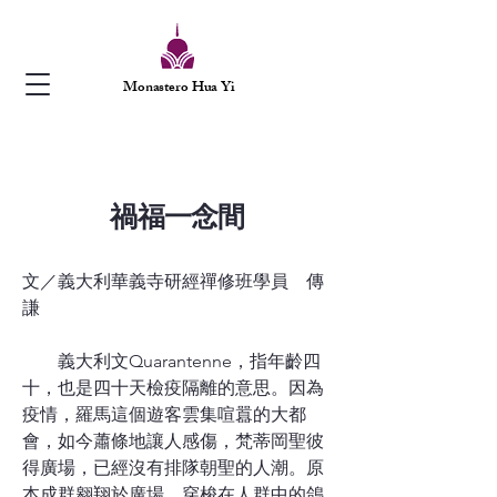
Monastero Hua Yi
禍福一念間
文／義大利華義寺研經禪修班學員 傳
謙
義大利文Quarantenne，指年齡四
十，也是四十天檢疫隔離的意思。因為
疫情，羅馬這個遊客雲集喧囂的大都
會，如今蕭條地讓人感傷，梵蒂岡聖彼
得廣場，已經沒有排隊朝聖的人潮。原
本成群翱翔於廣場、穿梭在人群中的鴿