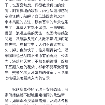
子，也寥寥無幾。偶從教堂傳出的鐘
聲，劃過廣場的寂靜，內心深處卻感到
空虛無助，敲醒了自己該回家的念頭。
車水馬龍的古道，原有塞車的常景也消
失了，真讓人有點不習慣。一向樂觀、
優閒、浪漫主義的民族，也因病毒感染
問題，及確診及死亡人數不斷增加而驚
惶失措。在超市中，人們不會逗留太
久，腳步也加快了，格外顯得匆忙。濃
縮咖啡也已品嚐不出原有的香純。公園
內，湛藍的天空，不知名的路樹，綻放
了五顔六色的花朵，卻看不見享受著陽
光、交談的老人及嬉戲的孩童，只見風
吹搖擺寫著嚴禁入內的告示。
冠狀病毒帶給全球不安與恐慌，各
家傳播媒體不斷地重複相同的焦點新
聞，如病毒檢疫隔離需知，及網絡各種