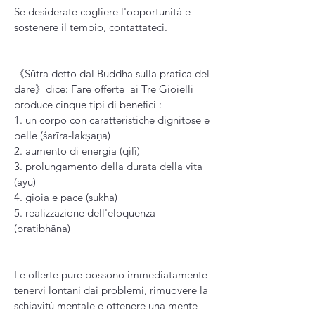
Se desiderate cogliere l'opportunità e
sostenere il tempio, contattateci.
《Sūtra detto dal Buddha sulla pratica del
dare》dice: Fare offerte ai Tre Gioielli
produce cinque tipi di benefici :
1. un corpo con caratteristiche dignitose e
belle (śarīra-lakṣaṇa)
2. aumento di energia (qìlì)
3. prolungamento della durata della vita
(āyu)
4. gioia e pace (sukha)
5. realizzazione dell'eloquenza
(pratibhāna)
Le offerte pure possono immediatamente
tenervi lontani dai problemi, rimuovere la
schiavitù mentale e ottenere una mente