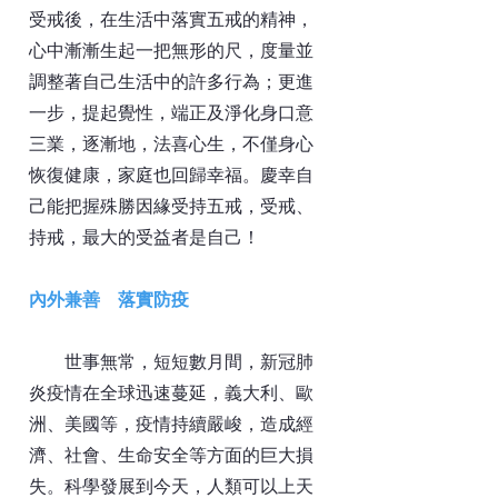
受戒後，在生活中落實五戒的精神，
心中漸漸生起一把無形的尺，度量並
調整著自己生活中的許多行為；更進
一步，提起覺性，端正及淨化身口意
三業，逐漸地，法喜心生，不僅身心
恢復健康，家庭也回歸幸福。慶幸自
己能把握殊勝因緣受持五戒，受戒、
持戒，最大的受益者是自己！
內外兼善 落實防疫
世事無常，短短數月間，新冠肺
炎疫情在全球迅速蔓延，義大利、歐
洲、美國等，疫情持續嚴峻，造成經
濟、社會、生命安全等方面的巨大損
失。科學發展到今天，人類可以上天