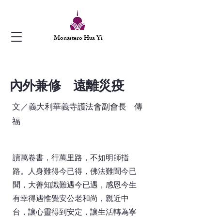
Monastero Hua Yi
內外兼修 遠離災疫
文／義大利華義寺護法會副會長 傳
福
讀萬卷書，行萬里路，不如明師指
路。人身難得今已得，佛法難聞今已
聞，大善知識難遇今已遇，感恩今生
有幸得遇惟覺安公老和尚，親近中
台，讓心靈得到安定，讓生活轉為寧