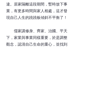
違。居家隔離這段期間，暫時放下事
業，有更多時間與家人相處，這才發
現自己人生的蹺蹺板傾斜不平衡了！
儒家講修身、齊家、治國、平天
下，家業與事業同樣重要，於是調整
觀念，認清自己生命的重心，並找到
改善家庭關係的方法。趁此因緣，與
家人相處時，不挑剔、指責，用讚歎
與欣賞當作彼此間的潤滑劑，開心享
受同修每天用心準備的飯菜，並以鼓
勵和掌聲當孩子最好的觀眾……言教
不如身教，用行動給孩子樹立學習的
榜樣。同時，在此期間，依著師父的
教導，每天持續誦經、持〈消災吉祥
神咒〉及靜坐，以懺悔、檢討反省來