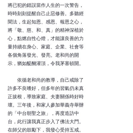
將已犯的錯誤當作人生的一次警告，
時時刻刻提醒自己止惡修善。多聽經
聞法，生起知恩、感恩、報恩之心，
將「敬、慈、和、真」的精神深植於
心，點燃自性心燈，才能讓良善的力
量持續在身心、家庭、企業、社會等
各個角落發光、發亮。老和尚的開
示，猶如醍醐灌頂，令我茅塞頓開。
依循老和尚的教導，自己戒除了
許多不良嗜好，但多年的習氣仍未真
正拔根，導致家庭、夫妻關係時好時
壞。三年後，和家人參加華義寺舉辦
的「中台朝聖之旅」，再度造訪中
台，此行讓我真正步入了佛法大門。
在師父的鼓勵下，我發心受持五戒。