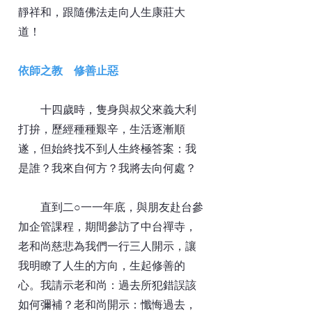
靜祥和，跟隨佛法走向人生康莊大
道！
依師之教 修善止惡
十四歲時，隻身與叔父來義大利
打拚，歷經種種艱辛，生活逐漸順
遂，但始終找不到人生終極答案：我
是誰？我來自何方？我將去向何處？
直到二○一一年底，與朋友赴台參
加企管課程，期間參訪了中台禪寺，
老和尚慈悲為我們一行三人開示，讓
我明瞭了人生的方向，生起修善的
心。我請示老和尚：過去所犯錯誤該
如何彌補？老和尚開示：懺悔過去，