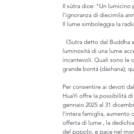
Il sūtra dice: "Un lumicino 
l’ignoranza di diecimila ann
Il lume simboleggia la radi
《Sutra detto dal Buddha sui
luminosità di una lume acc
incantevoli. Quali sono le 
grande bontà (dàshana); qu
Per consentire ai devoti d
HuaYi offre la possibilità 
gennaio 2025 al 31 dicemb
l'intera famiglia, aumento 
offerta di lume , la dedich
del popolo, e pace nel mo