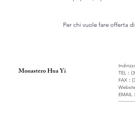
Per chi vuole fare offerta 
Indiriz
Monastero Hua Yi
TEL：(3
FAX：(3
Websi
EMAIL