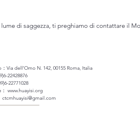
di lume di saggezza, ti preghiamo di contattare il M
zo：Via dell’Omo N. 142, 00155 Roma, Italia
9)6-22428876
9)6-22771028
te：
www.huayisi.org
：
ctcmhuayisi@gmail.com