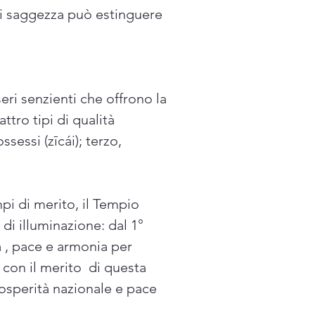
o di saggezza può estinguere
ri senzienti che offrono la
tro tipi di qualità
sessi (zīcái); terzo,
i di merito, il Tempio
di illuminazione: dal 1°
 , pace e armonia per
 con il merito di questa
rosperità nazionale e pace