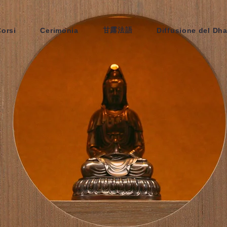
甘露法語
Corsi
Cerimonia
Diffusione del Dh