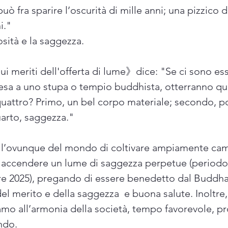
può fra sparire l’oscurità di mille anni; una pizzic
i."
osità e la saggezza.
 meriti dell'offerta di lume》dice: "Se ci sono esse
esa a uno stupa o tempio buddhista, otterranno quat
quattro? Primo, un bel corpo materiale; secondo, pos
arto, saggezza."
all’ovunque del mondo di coltivare ampiamente camp
di accendere un lume di saggezza perpetue (periodo 
re 2025), pregando di essere benedetto dal Buddha
del merito e della saggezza e buona salute. Inoltre,
iamo all’armonia della società, tempo favorevole, p
ndo.