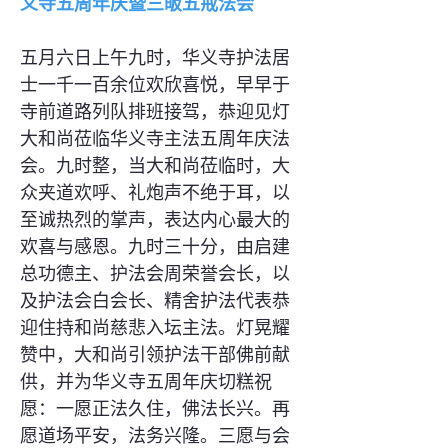
义寺五周年庆暨三皈五戒法会
五月六日上午九时，华义寺护法居
士一千一百余位欢欣喜悦，早早于
寺前道路列队排班接驾，恭迎见灯
大和尚莅临华义寺主法五周年庆法
会。九时整，当大和尚莅临时，大
众夹道欢呼、礼炮声不绝于耳，以
至诚热烈的掌声，表达内心最大的
欢喜与感恩。九时三十分，由启建
总功德主、护法会周荣誉会长，以
及护法会白会长、精舍护法代表恭
迎住持和尚慈悲入坛主法。灯晃耀
赞中，大和尚引领护法干部佛前献
供，并为华义寺五周年庆切糕祝
愿：一愿正法久住，佛法长兴。再
愿道场平安，法务兴隆。三愿与会