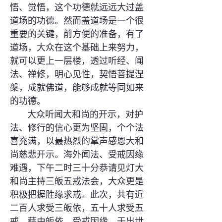
悟、觉悟，这个功德就远远大过盖
道场的功德。然而盖道场是一个很
重要的关键，前方便的准备，有了
道场，大众在这个基础上来努力，
就可以更上一层楼，透过听经、闻
法、禅修，明心见性，契悟菩提涅
槃，成就佛道，能够成就等同如来
的功德。
大众听闻大和尚的开示，对护
法、修行的信心更为坚固，个个法
喜充满，以最热烈的掌声感恩大和
尚慈悲开示。海外闻法、受戒因缘
难遇，下午二时三十分恭请见灯大
和尚主持三皈五戒法会，大众更是
积极把握胜缘求戒。此次，共有近
二百人求受三皈依，五十人求受五
戒，藉由皈依、受戒因缘，于出世