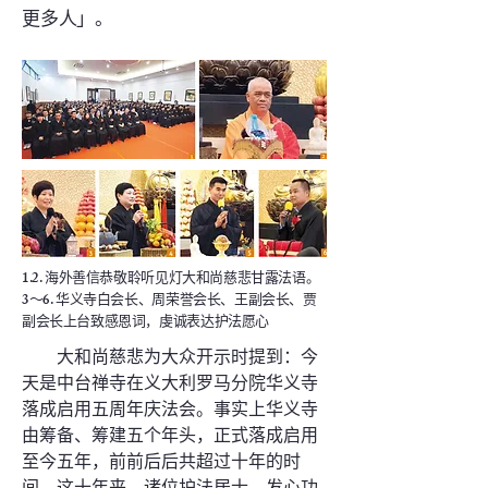
更多人」。
1.2. 海外善信恭敬聆听见灯大和尚慈悲甘露法语。
3～6. 华义寺白会长、周荣誉会长、王副会长、贾
副会长上台致感恩词，虔诚表达护法愿心
大和尚慈悲为大众开示时提到：今
天是中台禅寺在义大利罗马分院华义寺
落成启用五周年庆法会。事实上华义寺
由筹备、筹建五个年头，正式落成启用
至今五年，前前后后共超过十年的时
间。这十年来，诸位护法居士、发心功