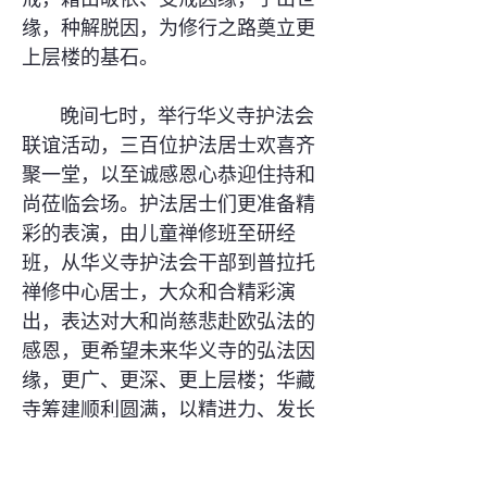
缘，种解脱因，为修行之路奠立更
上层楼的基石。
晚间七时，举行华义寺护法会
联谊活动，三百位护法居士欢喜齐
聚一堂，以至诚感恩心恭迎住持和
尚莅临会场。护法居士们更准备精
彩的表演，由儿童禅修班至研经
班，从华义寺护法会干部到普拉托
禅修中心居士，大众和合精彩演
出，表达对大和尚慈悲赴欧弘法的
感恩，更希望未来华义寺的弘法因
缘，更广、更深、更上层楼；华藏
寺筹建顺利圆满，以精进力、发长
远心，永不退转。护法会联谊活动
于晚间九时功德圆满，也为华义寺