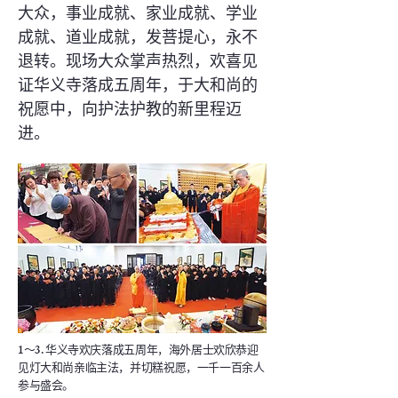
大众，事业成就、家业成就、学业
成就、道业成就，发菩提心，永不
退转。现场大众掌声热烈，欢喜见
证华义寺落成五周年，于大和尚的
祝愿中，向护法护教的新里程迈
进。
1～3. 华义寺欢庆落成五周年，海外居士欢欣恭迎
见灯大和尚亲临主法，并切糕祝愿，一千一百余人
参与盛会。