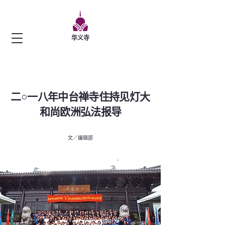
华义寺
二○一八年中台禅寺住持见灯大
和尚欧洲弘法报导
文／编辑部