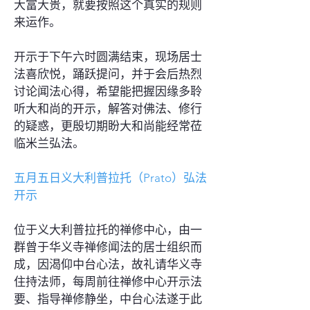
大富大贵，就要按照这个真实的规则
来运作。
开示于下午六时圆满结束，现场居士
法喜欣悦，踊跃提问，并于会后热烈
讨论闻法心得，希望能把握因缘多聆
听大和尚的开示，解答对佛法、修行
的疑惑，更殷切期盼大和尚能经常莅
临米兰弘法。
五月五日义大利普拉托（Prato）弘法
开示
位于义大利普拉托的禅修中心，由一
群曾于华义寺禅修闻法的居士组织而
成，因渴仰中台心法，故礼请华义寺
住持法师，每周前往禅修中心开示法
要、指导禅修静坐，中台心法遂于此