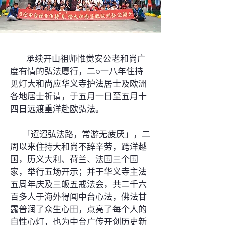
承续开山祖师惟觉安公老和尚广
度有情的弘法愿行，二○一八年住持
见灯大和尚应华义寺护法居士及欧洲
各地居士祈请，于五月一日至五月十
四日远渡重洋赴欧弘法。
「迢迢弘法路，常游无疲厌」，二
周以来住持大和尚不辞辛劳，跨洋越
国，历义大利、荷兰、法国三个国
家，举行五场开示；并于华义寺主法
五周年庆及三皈五戒法会，共二千六
百多人于海外得闻中台心法，佛法甘
露普润了众生心田，点亮了每个人的
自性心灯，也为中台广传开创历史新