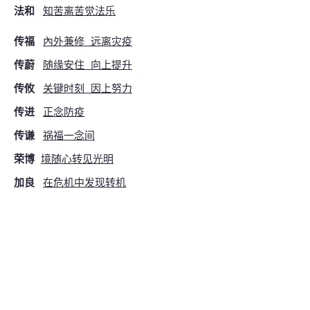
法和
知苦离苦觉法乐
传福
內外兼修 远离灾疫
传蔚
随缘安住 向上提升
传攸
关键时刻
因上努力
传进
正念防疫
传谦
祸
福一念间
荣博
境随心转见光明
加良
在危机中发现转机
法煦
转
念，迈向光明
传广
观心返照，善恶一念间
法乐
尽
其在我