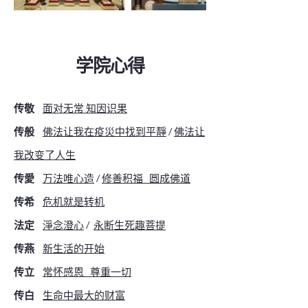
​学院心得
传敬
面对无常 知因识果
传般
佛法让我在疫災中找到平靜
/
佛法让
我改变了人生
传愛
万
法唯心造
/
修善积福 圆成佛道
传希
危机就是转机
法定
淨念澄心
/
永断生死趣菩提
传燕
新生活的开始
传立
常怀感恩
尊重一切
传白
生命中最大的财富