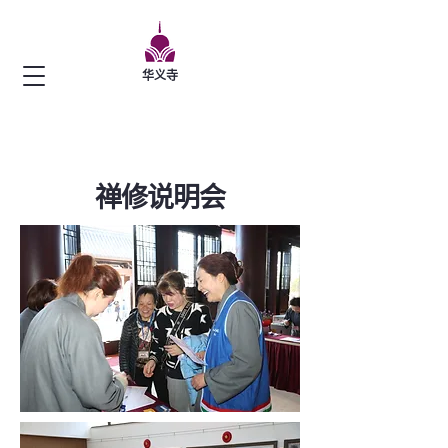
华义寺
​禅修说明会