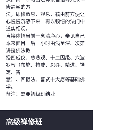
修静坐的方
法，即修数息、观息，藉由前方便让​​
心慢慢沉静下来﹐再以顿悟的法门中
道实相观，
直接体悟当前一念清净心，亲见自己
本来面目。后一小时由浅至深、次第
讲授佛法教
授四威仪、慈悲观、十二因缘、六波
罗蜜（布施、持戒、忍辱、精进、禅
定、智
慧）、四摄法、普贤十大愿等基础佛
学。
​备注：需要初级班结业
高级禅修班