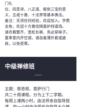
门礼
仪、四圣谛、八正道、皈依三宝的意
义、五戒十善、十法界等基本佛法。
备注：无须任何经验，欢迎加入。学费
全免，欢迎十方善信随喜护持道场。
请衣着整齐、宽松长裤、务必穿袜子。
夏季室内开空调，请自备薄外套或披
肩，以免受寒。
中级禅修班
主题：慈悲观、菩萨行门
共二十周课程，分为上下二学期。
每周上课两小时，由法师亲自指导授
课。前一小时由法师亲自指导大众禅