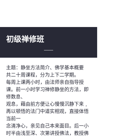
初级禅修班
主题：静坐方法简介、佛学基本概要
共二十周课程，分为上下二学期。
每周上课两小时，由法师亲自指导授
课。前一小时学习禅修静坐的方法，即
修数息、
观息，藉由前方便让​​心慢慢沉静下来﹐
再以顿悟的法门中道实相观，直接体悟
当前一
念清净心，亲见自己本来面目。后一小
时半由浅至深、次第讲授佛法，教授佛