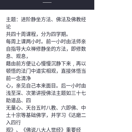
主题：进阶静坐方法、佛法及佛教经
论
共四十周课程，分为四学期。
每周上课两小时。前一小时由法师亲
自指导大众禅修静坐的方法，即修数
息、观息，
藉由前方便让​​心慢慢沉静下来﹐再以
顿悟的法门中道实相观，直接体悟当
前一念清净
心，亲见自己本来面目。后一小时由
浅至深、次第讲授佛法主题如三十七
助道品、四
无量心、天台五时八教、六即佛、中
土十宗等基础佛学，并学习《达磨二
入四行
观》、《佛说八大人觉经》重要经