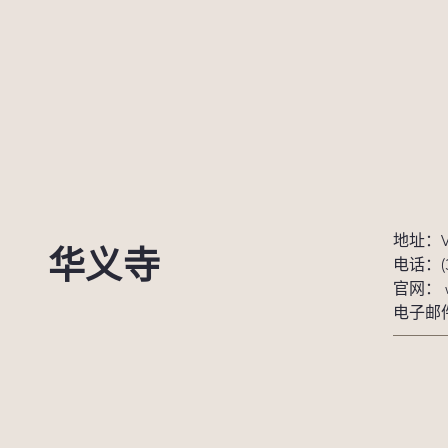
地址：Via 
华义寺
电话：(39
官网：
电子邮