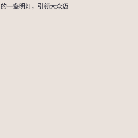
中的一盏明灯，引领大众迈