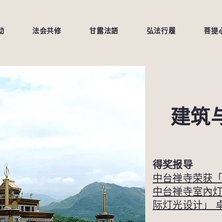
动
法会共修
甘露法語
弘法行履
菩提
建筑
得奖报导
中台禅寺荣获「
中台禅寺室內灯
际灯光设计」 