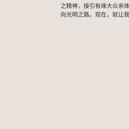
之精神，接引有缘大众亲体
向光明之路。现在，就让