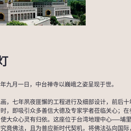
灯
年九月一日，中台禅寺以巍峨之姿呈现于世。
规画，七年夙夜匪懈的工程进行及细部设计，前后十
行时，即吸引众多善信大德及专家学者莅临关心；在
使大众心灵有归依。这座位于台湾地理中心──埔
的究竟佛法，且为普应新时代契机，将佛法弘向国际