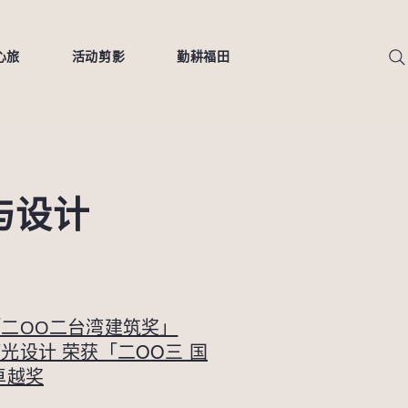
心旅
活动剪影
勤耕福田
与设计
二ΟΟ二台湾建筑奖」
光设计 荣获「二OO三 国
卓越奖