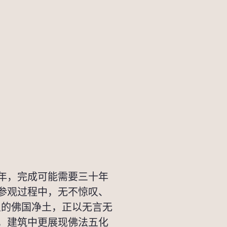
年，完成可能需要三十年
参观过程中，无不惊叹、
里的佛国净土，正以无言无
，建筑中更展现佛法五化