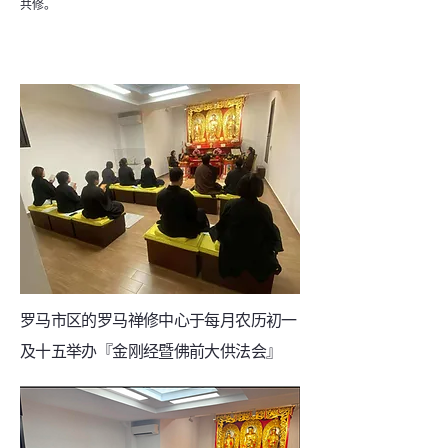
共修。
罗马市区的罗马禅修中心于每月农历初一
及十五举办『金刚经暨佛前大供法会』