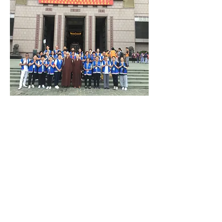
华义寺
地址：Via dell’Omo N. 142, 00155 Roma, Italia
电话：(39)6-22428876
官网：
www.huayisi.org
电子邮件：
ctcmhuayisi@gmail.com