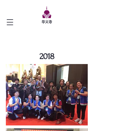
华义寺
2018