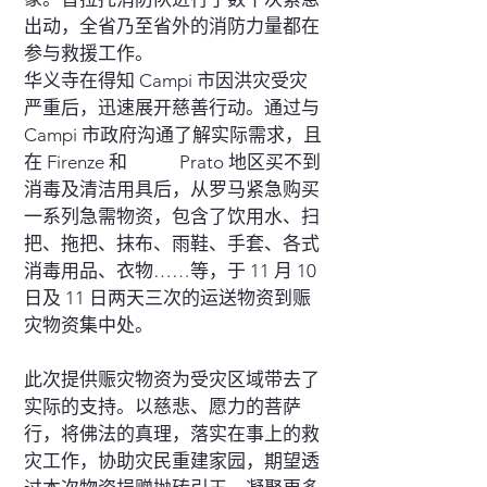
出动，全省乃至省外的消防力量都在
参与救援工作。
华义寺在得知 Campi 市因洪灾受灾
严重后，迅速展开慈善行动。通过与
Campi 市政府沟通了解实际需求，且
在 Firenze 和 Prato 地区买不到
消毒及清洁用具后，从罗马紧急购买
一系列急需物资，包含了饮用水、扫
把、拖把、抹布、雨鞋、手套、各式
消毒用品、衣物……等，于 11 月 10
日及 11 日两天三次的运送物资到赈
灾物资集中处。
此次提供赈灾物资为受灾区域带去了
实际的支持。以慈悲、愿力的菩萨
行，将佛法的真理，落实在事上的救
灾工作，协助灾民重建家园，期望透