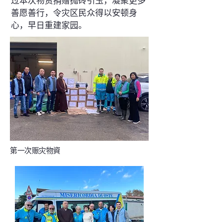
过本次物资捐赠抛砖引玉，凝聚更多
善愿善行，令灾区民众得以安顿身
心，早日重建家园。
第一次赈灾物資