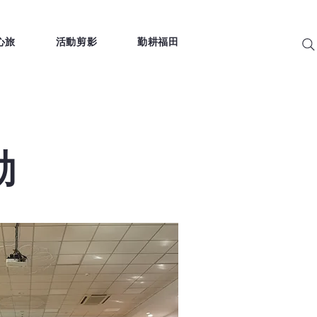
心旅
活動剪影
勤耕福田
動