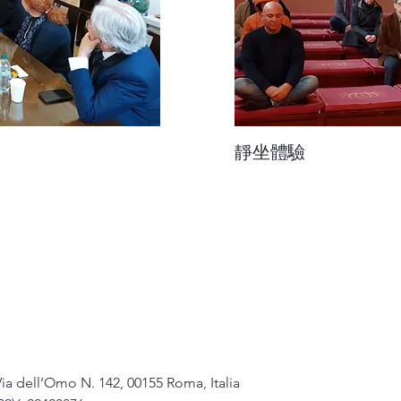
靜坐體驗
dell’Omo N. 142, 00155 Roma, Italia