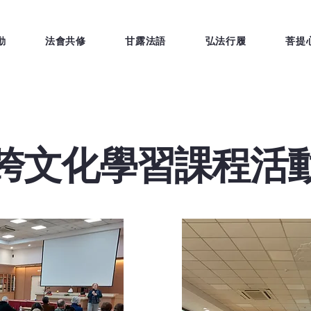
動
法會共修
甘露法語
弘法行履
菩提
跨文化學習課程活