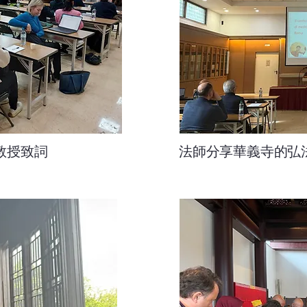
a 教授致詞
法師分享華義寺的弘