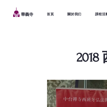
首頁
關於我们
課程活
華義寺
20