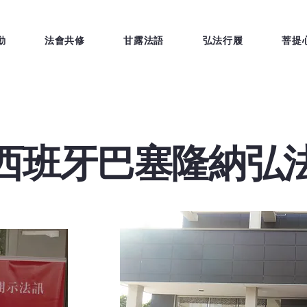
動
法會共修
甘露法語
弘法行履
菩提
18 西班牙巴塞隆納弘