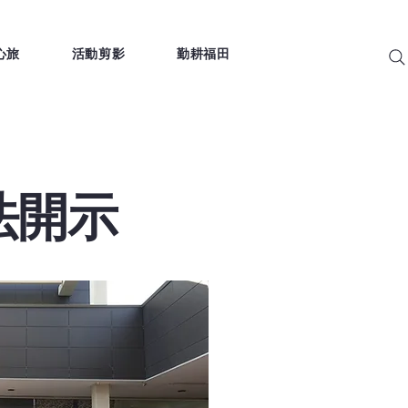
心旅
活動剪影
勤耕福田
法開示