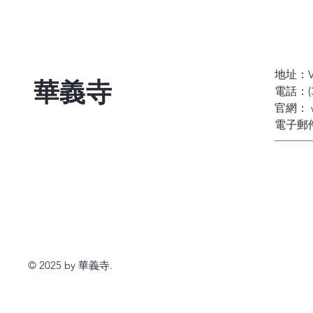
地址：Via 
華義寺
電話：(39
官網：
電子郵
© 2025 by 華義寺.