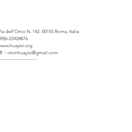
dell’Omo N. 142, 00155 Roma, Italia
)6-22428876
www.huayisi.org
件：
ctcmhuayisi@gmail.com