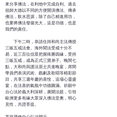
來分享佛法，在利他中完成自利。過去
祖師大德以不同的方便開演佛法、傳承
佛法，飲水思源，除了自己精進用功，
也要將佛法發揚光大，這是功德，也是
我們的責任。
下午二時，恭請住持和尚主法傳授
三皈五戒法會。海外聞法受戒十分不
易，近三百位信眾把握殊勝因緣，受持
三皈五戒，成為正式三寶弟子。晚間七
點，大和尚與護法居士共進晚宴，席間
學員們表演武術、戲劇及歌唱等精彩節
目，共享三週年慶的喜悅，這場心靈盛
宴，在法喜的氣氛中功德圓滿。祈願中
台心法於義大利深耕，廣開法筵，引領
歐洲更多有緣大眾深入佛法堂奧，明心
見性，共證菩提。
菩提禪修中心弘法開示