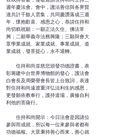
週年慶法會。會中，護法善信與各界賢
達共計千餘人雲集，共同慶讚落成三週
年，懷抱歡喜、感恩之心，恭請住持和
尚切糕祝願：一願正法久住、佛法常
興；二願華義寺法務興隆；三願與會大
眾學業成就、家業成就、事業成就、道
業成就，發菩提心，永不退轉。
住持和尚並慈悲頒發功德證書，表
彰籌建中台世界博物館的發心，護法會
白會長及周榮譽會長皆上台致詞，表達
對住持和尚遠渡重洋弘法利生的感恩，
更發願依教奉行，護持道場，廣修自利
利他的菩薩行。
住持和尚開示：今日法會是因諸位
參與而成就，所以每一位來參與者都有
功德福報。大眾秉持善心而來，善心就