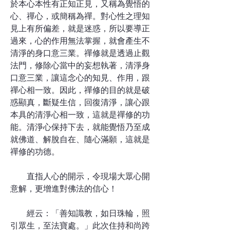
於本心本性有正知正見，又稱為覺悟的
心、禪心，或簡稱為禪。對心性之理知
見上有所偏差，就是迷惑，所以要導正
過來，心的作用無法掌握，就會產生不
清淨的身口意三業。禪修就是透過止觀
法門，修除心當中的妄想執著，清淨身
口意三業，讓這念心的知見、作用，跟
禪心相一致。因此，禪修的目的就是破
惑顯真，斷疑生信，回復清淨，讓心跟
本具的清淨心相一致，這就是禪修的功
能。清淨心保持下去，就能覺悟乃至成
就佛道、解脫自在、隨心滿願，這就是
禪修的功德。
直指人心的開示，令現場大眾心開
意解，更增進對佛法的信心！
經云：「善知識教，如日珠輪，照
引眾生，至法寶處。」此次住持和尚跨