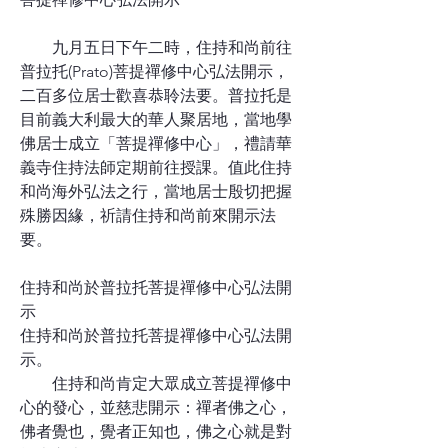
九月五日下午二時，住持和尚前往
普拉托(Prato)菩提禪修中心弘法開示，
二百多位居士歡喜恭聆法要。普拉托是
目前義大利最大的華人聚居地，當地學
佛居士成立「菩提禪修中心」，禮請華
義寺住持法師定期前往授課。值此住持
和尚海外弘法之行，當地居士殷切把握
殊勝因緣，祈請住持和尚前來開示法
要。
住持和尚於普拉托菩提禪修中心弘法開
示
住持和尚於普拉托菩提禪修中心弘法開
示。
住持和尚肯定大眾成立菩提禪修中
心的發心，並慈悲開示：禪者佛之心，
佛者覺也，覺者正知也，佛之心就是對