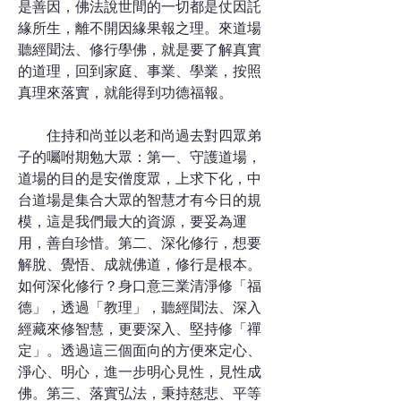
是善因，佛法說世間的一切都是仗因託
緣所生，離不開因緣果報之理。來道場
聽經聞法、修行學佛，就是要了解真實
的道理，回到家庭、事業、學業，按照
真理來落實，就能得到功德福報。
住持和尚並以老和尚過去對四眾弟
子的囑咐期勉大眾：第一、守護道場，
道場的目的是安僧度眾，上求下化，中
台道場是集合大眾的智慧才有今日的規
模，這是我們最大的資源，要妥為運
用，善自珍惜。第二、深化修行，想要
解脫、覺悟、成就佛道，修行是根本。
如何深化修行？身口意三業清淨修「福
德」，透過「教理」，聽經聞法、深入
經藏來修智慧，更要深入、堅持修「禪
定」。透過這三個面向的方便來定心、
淨心、明心，進一步明心見性，見性成
佛。第三、落實弘法，秉持慈悲、平等