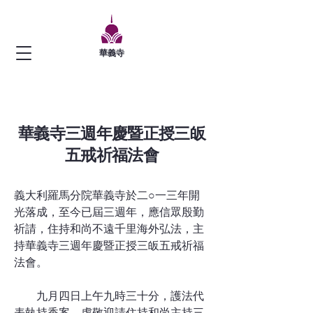
華義寺
華義寺三週年慶暨正授三皈
五戒祈福法會
義大利羅馬分院華義寺於二○一三年開
光落成，至今已屆三週年，應信眾殷勤
祈請，住持和尚不遠千里海外弘法，主
持華義寺三週年慶暨正授三皈五戒祈福
法會。
九月四日上午九時三十分，護法代
表執持香案，虔敬迎請住持和尚主持三