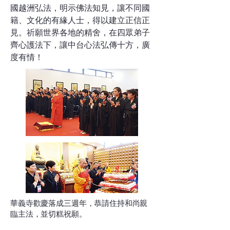
國越洲弘法，明示佛法知見，讓不同國
籍、文化的有緣人士，得以建立正信正
見。祈願世界各地的精舍，在四眾弟子
齊心護法下，讓中台心法弘傳十方，廣
度有情！
華義寺歡慶落成三週年，恭請住持和尚親
臨主法，並切糕祝願。