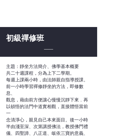
初級禪修班
主題：靜坐方法簡介、佛學基本概要
共二十週課程，分為上下二學期。
每週上課兩小時，由法師親自指導授課。
前一小時學習禪修靜坐的方法，即修數
息、
觀息，藉由前方便讓心慢慢沉靜下來﹐再
以頓悟的法門中道實相觀，直接體悟當前
一
念清淨心，親見自己本來面目。後一小時
半由淺至深、次第講授佛法，教授佛門禮
儀、四聖諦、八正道、皈依三寶的意義、