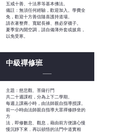
五戒十善、十法界等基本佛法。
備註：無須任何經驗，歡迎加入。學費全
免，歡迎十方善信隨喜護持道場。
請衣著整齊、寬鬆長褲、務必穿襪子。
夏季室內開空調，請自備薄外套或披肩，
以免受寒。
中級禪修班
主題：慈悲觀、菩薩行門
共二十週課程，分為上下二學期。
每週上課兩小時，由法師親自指導授課。
前一小時由法師親自指導大眾禪修靜坐的
方
法，即修數息、觀息，藉由前方便讓心慢
慢沉靜下來﹐再以頓悟的法門中道實相