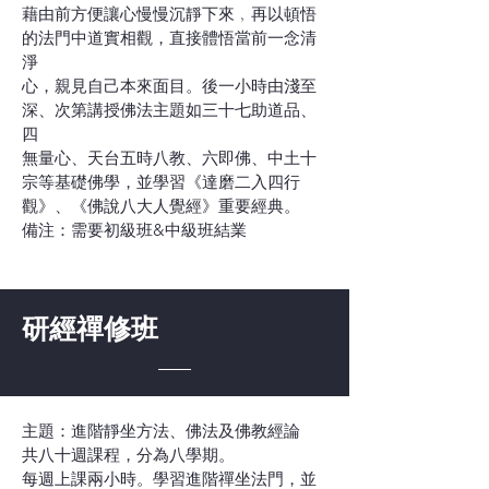
藉由前方便讓心慢慢沉靜下來﹐再以頓悟
的法門中道實相觀，直接體悟當前一念清
淨
心，親見自己本來面目。後一小時由淺至
深、次第講授佛法主題如三十七助道品、
四
無量心、天台五時八教、六即佛、中土十
宗等基礎佛學，並學習《達磨二入四行
觀》、《佛說八大人覺經》重要經典。
備注：需要初級班&中級班結業
研經禪修班
主題：進階靜坐方法、佛法及佛教經論
共八十週課程，分為八學期。
每週上課兩小時。學習進階禪坐法門，並