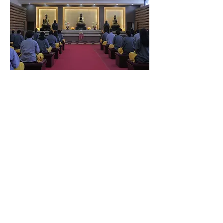
靜坐指導
團參