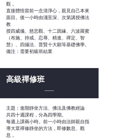
觀，
直接體悟當前一念清淨心，親見自己本來
面目。後一小時由淺至深、次第講授佛法
教
授四威儀、慈悲觀、十二因緣、六波羅蜜
（布施、持戒、忍辱、精進、禪定、智
慧）、四攝法、普賢十大願等基礎佛學。
備注：需要初級班結業
高級禪修班
主題：進階靜坐方法、佛法及佛教經論
共四十週課程，分為四學期。
每週上課兩小時。前一小時由法師親自指
導大眾禪修靜坐的方法，即修數息、觀
息，