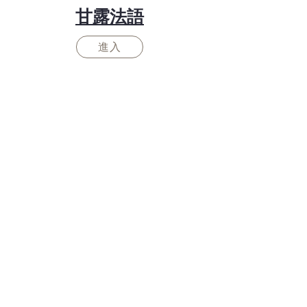
​甘露法語
進入
華義寺
地址：Via dell’Omo N. 142, 00155 Roma, Italia
電話：(39)6-22428876
官網：
www.huayisi.org
電子郵件：
ctcmhuayisi@gmail.com