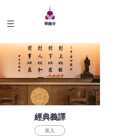
華義寺
​經典義譯
進入