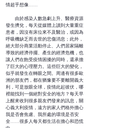
情超乎想像……
由於感染人數急劇上升、醫療資源
發生擠兌，每天從媒體上讀到大量重症
患者，因沒有床位來不及醫治，或因為
呼吸機缺乏而去世的悲傷消息；此外，
絕大部分商業活動停止、人們居家隔離
導致的經濟停擺、產生的經濟危機，也
讓人們在飽受疫情困擾的同時，還承擔
了巨大的心理壓力。這些巨大的變化，
似乎就發生在轉眼之間。周邊有很多歐
洲的朋友們，都在猶豫要不要離開義大
利，可是放眼全球，疫情此起彼伏，哪
裡能找到一個絕對安全的地方？每天早
上醒來收到很多親友們發來的訊息，關
心義大利疫情，遠方的家人們格外擔心
我是否會焦慮、我所處的環境是否安
全……很多人每天都生活在擔心和恐慌