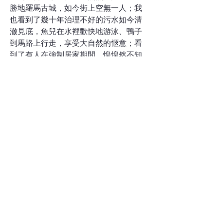
勝地羅馬古城，如今街上空無一人；我
也看到了幾十年治理不好的污水如今清
澈見底，魚兒在水裡歡快地游泳、鴨子
到馬路上行走，享受大自然的愜意；看
到了有人在強制居家期間，惶惶然不知
如何與自己及家人相處，也看到有很多
人反省自身、改變浮躁的生活方式，利
用這段時間陪伴家人、靜心閱讀好書的
智慧。
世間的一切，掌握在我們當下這念
心——心淨則國土淨。佛法教導我們修
心的智慧與方法，讓我們能夠扭轉凡夫
貪瞋癡之心，淨化心靈，做到心能轉
境。讓我們帶著懺悔和慈悲之心，共同
祈願這場新冠疫情早日結束，一切眾生
健康平安！
上一页