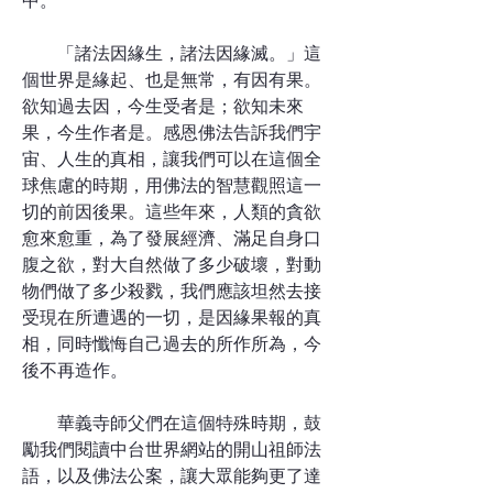
中。
「諸法因緣生，諸法因緣滅。」這
個世界是緣起、也是無常，有因有果。
欲知過去因，今生受者是；欲知未來
果，今生作者是。感恩佛法告訴我們宇
宙、人生的真相，讓我們可以在這個全
球焦慮的時期，用佛法的智慧觀照這一
切的前因後果。這些年來，人類的貪欲
愈來愈重，為了發展經濟、滿足自身口
腹之欲，對大自然做了多少破壞，對動
物們做了多少殺戮，我們應該坦然去接
受現在所遭遇的一切，是因緣果報的真
相，同時懺悔自己過去的所作所為，今
後不再造作。
華義寺師父們在這個特殊時期，鼓
勵我們閱讀中台世界網站的開山祖師法
語，以及佛法公案，讓大眾能夠更了達