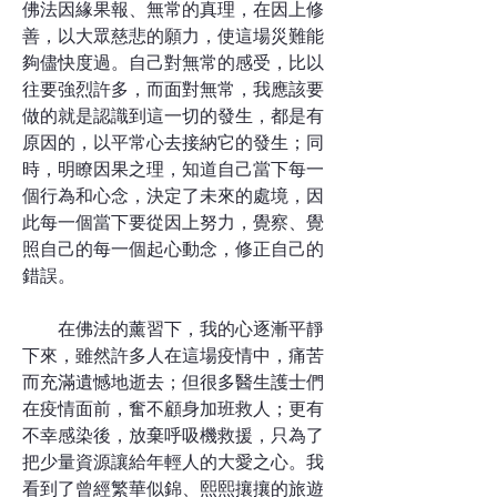
佛法因緣果報、無常的真理，在因上修
善，以大眾慈悲的願力，使這場災難能
夠儘快度過。自己對無常的感受，比以
往要強烈許多，而面對無常，我應該要
做的就是認識到這一切的發生，都是有
原因的，以平常心去接納它的發生；同
時，明瞭因果之理，知道自己當下每一
個行為和心念，決定了未來的處境，因
此每一個當下要從因上努力，覺察、覺
照自己的每一個起心動念，修正自己的
錯誤。
在佛法的薰習下，我的心逐漸平靜
下來，雖然許多人在這場疫情中，痛苦
而充滿遺憾地逝去；但很多醫生護士們
在疫情面前，奮不顧身加班救人；更有
不幸感染後，放棄呼吸機救援，只為了
把少量資源讓給年輕人的大愛之心。我
看到了曾經繁華似錦、熙熙攘攘的旅遊